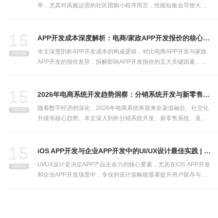
率，尤其对高频运营的社区团购小程序而言，性能短板会导致大量
用户流失。本文从资源优化、代码精简、缓存策略等维度，分享专
业的小程序性能优化方案，助力企业提升用户体验与转化效率。
16
APP开发成本深度解析：电商/家政APP开发报价的核心影响因素
本文深度剖析APP开发成本的构成逻辑，对比电商APP开发与家政
2026-04
APP开发的报价差异，拆解影响APP开发报价的五大关键因素，帮
助企业决策者清晰认知开发成本，精准选择靠谱的APP开发公司，
合理把控项目预算。
15
2026年电商系统开发趋势洞察：分销系统开发与新零售系统技术选型指南
随着数字经济的深化，2026年电商系统将迎来全渠道融合、社交化
2026-04
升级等核心趋势。本文深入剖析分销系统开发、新零售系统、直播
电商系统的技术演进方向，结合云原生、AI等前沿技术，为企业决
策者提供专业的技术选型策略，助力企业构建适配未来的电商生
15
态。
iOS APP开发与企业APP开发中的UI/UX设计最佳实践 | 专业APP开发公司指南
UI/UX设计是决定APP产品生命力的核心要素，尤其在iOS APP开发
2026-04
和企业APP开发场景中，专业的设计策略能显著提升用户留存与业
务效率。本文结合APP开发公司的实战经验，分享iOS生态与企业场
景下的UI/UX设计最佳实践，助力企业打造高价值移动应用。