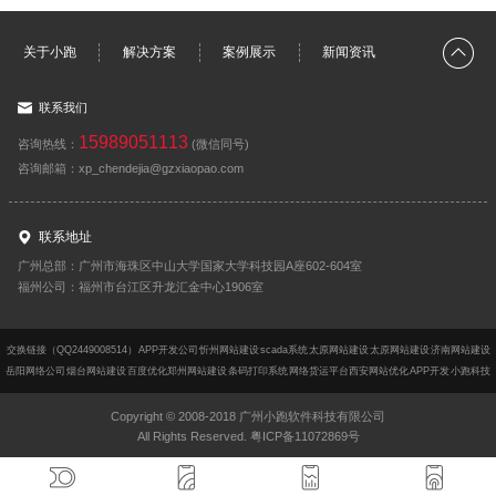
关于小跑
解决方案
案例展示
新闻资讯
联系我们
15989051113
咨询热线：
(微信同号)
咨询邮箱：xp_chendejia@gzxiaopao.com
联系地址
广州总部：广州市海珠区中山大学国家大学科技园A座602-604室
福州公司：福州市台江区升龙汇金中心1906室
交换链接（QQ2449008514）
APP开发公司
忻州网站建设
scada系统
太原网站建设
太原网站建设
济南网站建设
岳阳网络公司
烟台网站建设
百度优化
郑州网站建设
条码打印系统
网络货运平台
西安网站优化
APP开发
小跑科技
Copyright © 2008-2018 广州小跑软件科技有限公司
All Rights Reserved. 粤ICP备11072869号