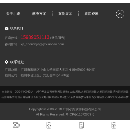
关于小跑
解决方案
案例展示
新闻资讯
联系我们
15989051113
咨询热线：
(微信同号)
咨询邮箱：xp_chendejia@gzxiaopao.com
联系地址
广州总部：广州市海珠区中山大学国家大学科技园A座602-604室
福州公司：福州市台江区升龙汇金中心1906室
交换链接（QQ2449008514）
APP开发公司
忻州网站建设
scada系统
太原网站建设
太原网站建设
济南网站建设
岳阳网络公司
烟台网站建设
百度优化
郑州网站建设
条码打印系统
网络货运平台
西安网站优化
APP开发
小跑科技
Copyright © 2008-2018 广州小跑软件科技有限公司
All Rights Reserved. 粤ICP备11072869号