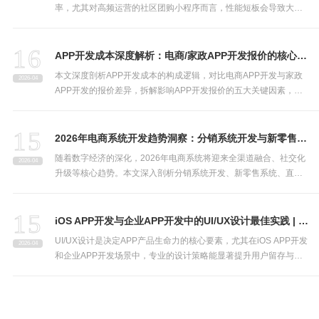
率，尤其对高频运营的社区团购小程序而言，性能短板会导致大量
用户流失。本文从资源优化、代码精简、缓存策略等维度，分享专
业的小程序性能优化方案，助力企业提升用户体验与转化效率。
16
APP开发成本深度解析：电商/家政APP开发报价的核心影响因素
本文深度剖析APP开发成本的构成逻辑，对比电商APP开发与家政
2026-04
APP开发的报价差异，拆解影响APP开发报价的五大关键因素，帮
助企业决策者清晰认知开发成本，精准选择靠谱的APP开发公司，
合理把控项目预算。
15
2026年电商系统开发趋势洞察：分销系统开发与新零售系统技术选型指南
随着数字经济的深化，2026年电商系统将迎来全渠道融合、社交化
2026-04
升级等核心趋势。本文深入剖析分销系统开发、新零售系统、直播
电商系统的技术演进方向，结合云原生、AI等前沿技术，为企业决
策者提供专业的技术选型策略，助力企业构建适配未来的电商生
15
态。
iOS APP开发与企业APP开发中的UI/UX设计最佳实践 | 专业APP开发公司指南
UI/UX设计是决定APP产品生命力的核心要素，尤其在iOS APP开发
2026-04
和企业APP开发场景中，专业的设计策略能显著提升用户留存与业
务效率。本文结合APP开发公司的实战经验，分享iOS生态与企业场
景下的UI/UX设计最佳实践，助力企业打造高价值移动应用。